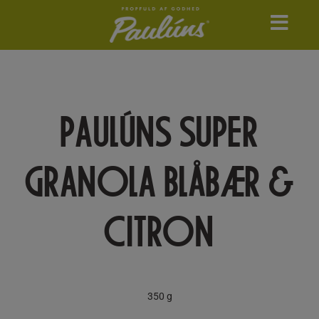
Skip
to
content
PAULÚNS SUPER
GRANOLA BLÅBÆR &
CITRON
350 g