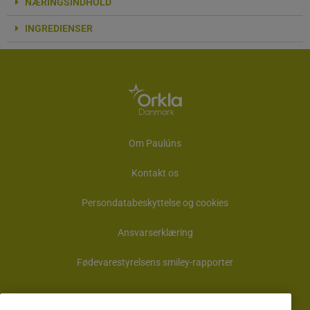
NÆRINGSINDHOLD
INGREDIENSER
Om Paulúns
Kontakt os
Persondatabeskyttelse og cookies
Ansvarserklæring
Fødevarestyrelsens smiley-rapporter
Vores hjemmeside placerer cookies på din enhed, hvis du har