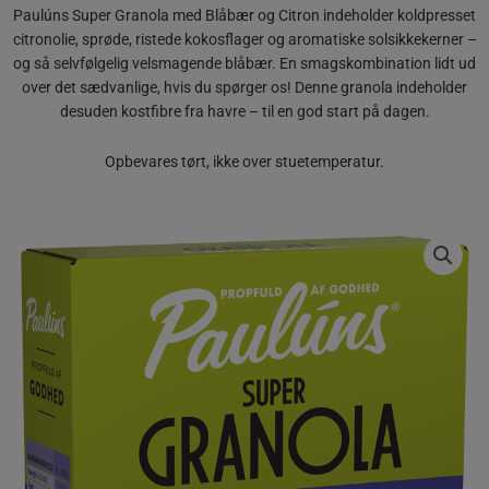
Paulúns Super Granola med Blåbær og Citron indeholder koldpresset
citronolie, sprøde, ristede kokosflager og aromatiske solsikkekerner –
og så selvfølgelig velsmagende blåbær. En smagskombination lidt ud
over det sædvanlige, hvis du spørger os! Denne granola indeholder
desuden kostfibre fra havre – til en god start på dagen.
Opbevares tørt, ikke over stuetemperatur.