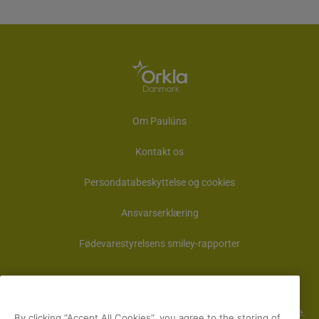
Om Paulúns
Kontakt os
Persondatabeskyttelse og cookies
Ansvarserklæring
Fødevarestyrelsens smiley-rapporter
Vores hjemmeside placerer cookies på din enhed, hvis du har
accepteret det i indstillingerne i din browser. Cookies bruges til at
forbedre hjemmesiden samt til analyse og interessebaseret reklame.
By clicking “Accept All Cookies”, you agree to the storing of